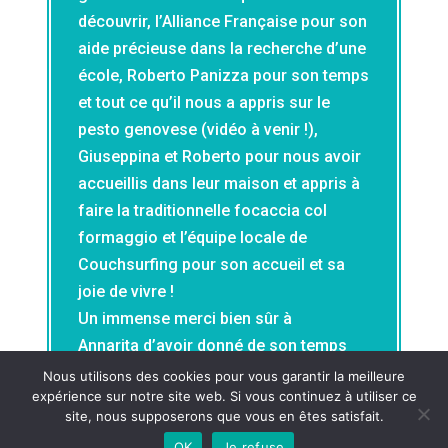
découvrir, l’Alliance Française pour son
aide précieuse dans la recherche d’une
école, Roberto Panizza pour son temps
et tout ce qu’il nous a appris sur le
pesto genovese (vidéo à venir !),
Giuseppina et Roberto pour nous avoir
accueillis dans leur maison et appris à
faire la traditionnelle focaccia col
formaggio et l’équipe locale de
Couchsurfing pour son accueil et sa
joie de vivre !
Un immense merci bien sûr à
Annarita d’avoir donné de son temps
bénévolement et de son énergie
Nous utilisons des cookies pour vous garantir la meilleure
expérience sur notre site web. Si vous continuez à utiliser ce
intarissable pour cette phase italienne
site, nous supposerons que vous en êtes satisfait.
d’Ursino, sans elle cela n’aurait pas été
OK
Je refuse