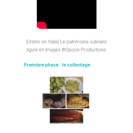
[Ursino en Italie] Le patrimoine culinaire
ligure en images ©Spoon Productions
Première phase : le collectage