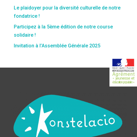
Le plaidoyer pour la diversité culturelle de notre
fondatrice !
Participez à la 5ème édition de notre course
solidaire !
Invitation à l’Assemblée Générale 2025