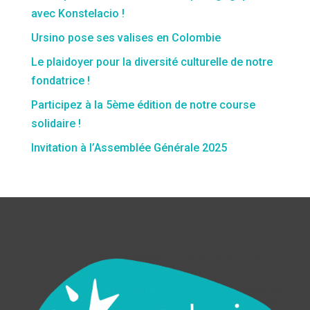
avec Konstelacio !
Ursino pose ses valises en Colombie
Le plaidoyer pour la diversité culturelle de notre
fondatrice !
Participez à la 5ème édition de notre course
solidaire !
Invitation à l’Assemblée Générale 2025