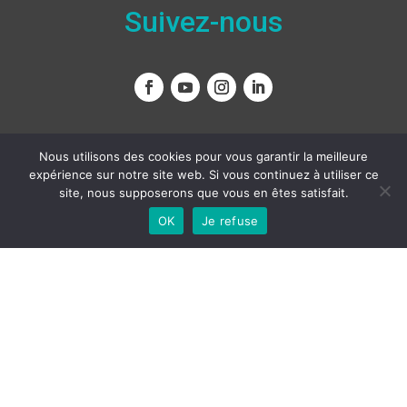
Suivez-nous
Nous contacter
Nous utilisons des cookies pour vous garantir la meilleure
expérience sur notre site web. Si vous continuez à utiliser ce
site, nous supposerons que vous en êtes satisfait.
OK
Je refuse
Français
Copyright
© 2011 – 2022 – Tous droits réservés
Created by Acme-Sight