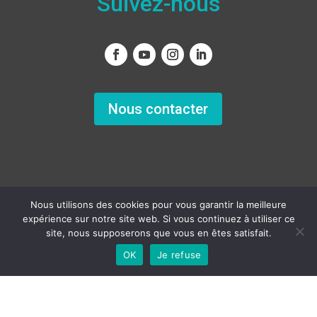
Suivez-nous
Nous contacter
Nous utilisons des cookies pour vous garantir la meilleure
expérience sur notre site web. Si vous continuez à utiliser ce
site, nous supposerons que vous en êtes satisfait.
Copyright
© 2011 – 2022 – Tous droits réservés
OK
Je refuse
Français
Created by Acme-Sight