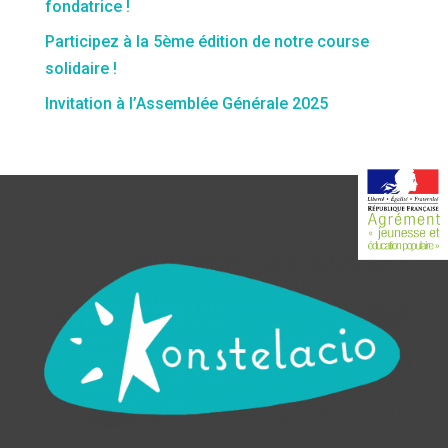
fondatrice !
Participez à la 5ème édition de notre course
solidaire !
Invitation à l’Assemblée Générale 2025