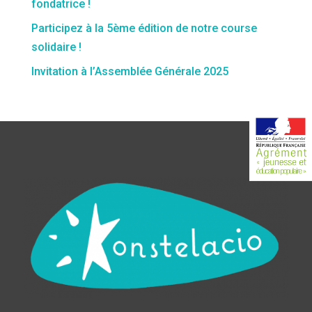
fondatrice !
Participez à la 5ème édition de notre course
solidaire !
Invitation à l’Assemblée Générale 2025