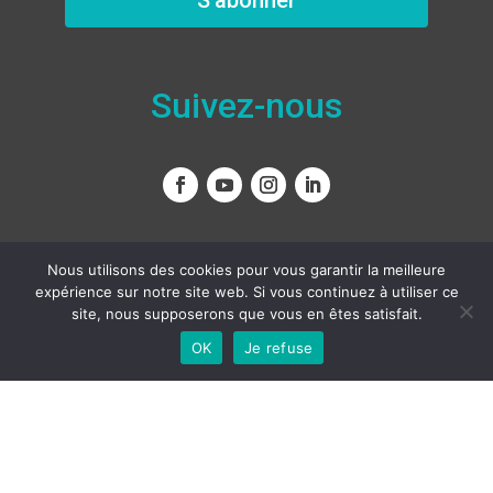
S'abonner
Suivez-nous
Nous contacter
Nous utilisons des cookies pour vous garantir la meilleure
expérience sur notre site web. Si vous continuez à utiliser ce
site, nous supposerons que vous en êtes satisfait.
OK
Je refuse
Français
Copyright
© 2011 – 2022 – Tous droits réservés