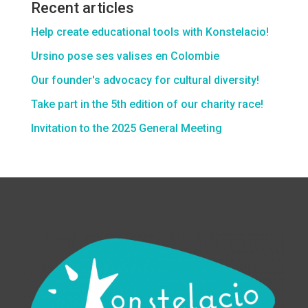
Recent articles
Help create educational tools with Konstelacio!
Ursino pose ses valises en Colombie
Our founder's advocacy for cultural diversity!
Take part in the 5th edition of our charity race!
Invitation to the 2025 General Meeting